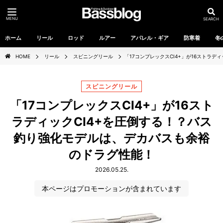
MENU
SEARCH
ホーム
リール
ロッド
ルアー
アパレル・ギア
防寒着
冬
HOME
リール
スピニングリール
「17コンプレックスCI4+」が16ストラ
スピニングリール
「17コンプレックスCI4+」が16スト
ラディックCI4+を圧倒する！？バス
釣り強化モデルは、デカバスも余裕
のドラグ性能！
2026.05.25.