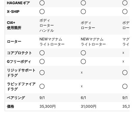
HAGANEギア
◯
◯
◯
X-SHIP
◯
◯
◯
ボディ
CI4+
ボディ
ボディ
ローター
使用箇所
ローター
ロータ
ハンドル
NEWマグナム
NEWマグナム
マグナ
ローター
ライトローター
ライトローター
ライト
コアプロテクト
◯
◯
☓
Gフリーボディ
◯
◯
☓
リジッドサポート
◯
☓
◯
ドラグ
ラピッドファイア
◯
☓
◯
ドラグ
ベアリング
9/1
6/1
9/1
価格
35,300円
31,000円
35,30