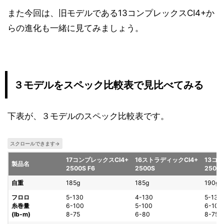
また今回は、旧モデルである13コンプレックスCI4+か
らの進化も一緒に見てみましょう。
３モデルをスペック比較表で見比べてみる
下表が、３モデルのスペック比較表です。
17コンプレックスCI4+
16ストラディックCI4+
13コン
製品名
2500S F6
2500S
2500S
自重
185g
185g
190g
フロロ
5-130
4-130
5-130
糸巻量
6-100
5-100
6-100
(lb-m)
8-75
6-80
8-75