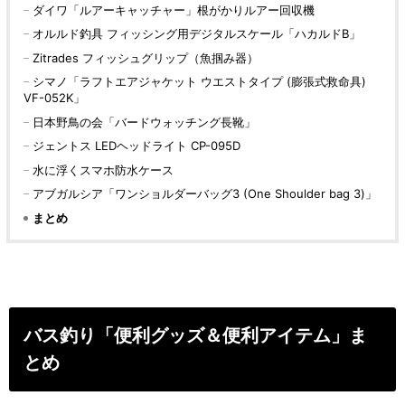
ダイワ「ルアーキャッチャー」根がかりルアー回収機
オルルド釣具 フィッシング用デジタルスケール「ハカルドB」
Zitrades フィッシュグリップ（魚掴み器）
シマノ「ラフトエアジャケット ウエストタイプ (膨張式救命具)
VF-052K」
日本野鳥の会「バードウォッチング長靴」
ジェントス LEDヘッドライト CP-095D
水に浮くスマホ防水ケース
アブガルシア「ワンショルダーバッグ3 (One Shoulder bag 3)」
まとめ
バス釣り「便利グッズ＆便利アイテム」ま
とめ