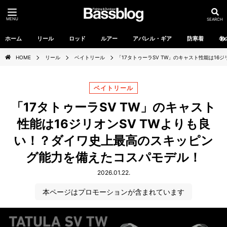
MENU
SEARCH
ホーム
リール
ロッド
ルアー
アパレル・ギア
防寒着
冬
HOME
リール
ベイトリール
「17タトゥーラSV TW」のキャスト性能は1
ベイトリール
「17タトゥーラSV TW」のキャスト
性能は16ジリオンSV TWよりも良
い！？ダイワ史上最高のスキッピン
グ能力を備えたコスパモデル！
2026.01.22.