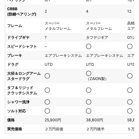
CRBB
2
4
12
(防錆ベアリング)
スーパー
スーパー
高精度
フレーム
メタルフレーム
メタルフレーム
エアメ
ドライブギヤ
?
タフデジギア
G1ジ
スピードシャフト
–
◯
◯
ブレーキ
エアブレーキシステム
エアブレーキシステム
エアブ
ドラグ
UTD
UTD
UTD
大径＆ロングアーム
◯
◯
◯
スタードラグ
（ZAION製）
タフ＆リジッド
◯
◯
◯
クラッチシステム
シャワー洗浄
◯
◯
◯
ソルト対応
◯
◯
◯
価格
25,900円
38,800円
58,8
実売価格
２万円前後
２万円後半
５万円