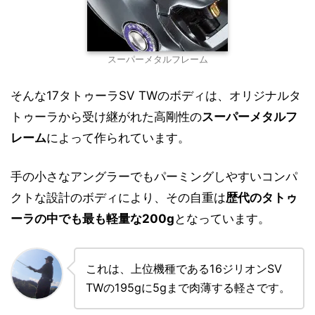
スーパーメタルフレーム
そんな17タトゥーラSV TWのボディは、オリジナルタ
トゥーラから受け継がれた高剛性の
スーパーメタルフ
レーム
によって作られています。
手の小さなアングラーでもパーミングしやすいコンパ
クトな設計のボディにより、その自重は
歴代のタトゥ
ーラの中でも最も軽量な200g
となっています。
これは、上位機種である16ジリオンSV
TWの195gに5gまで肉薄する軽さです。