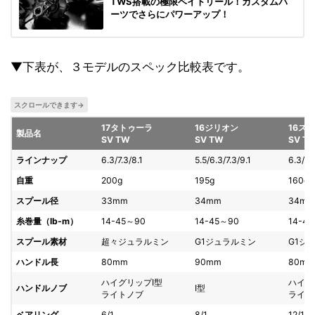
TWS搭載の極限ベイトリール！カスタムパ
ーツでさらにパワーアップ！
▼下表が、３モデルのスペック比較表です。
17タトゥーラ
16ジリオン
16ス
製品名
SV TW
SV TW
SV T
ラインナップ
6.3/7.3/8.1
5.5/6.3/7.3/9.1
6.3/7.1
自重
200g
195g
160g
スプール径
33mm
34mm
34m
糸巻量（lb-m）
14-45～90
14-45～90
14-4
スプール素材
超々ジュラルミン
G1ジュラルミン
G1ジ
ハンドル長
80mm
90mm
80m
ハイグリップI型
ハイグ
ハンドルノブ
I型
ライトノブ
ライト
ベアリング
6/1
8/1
12/1