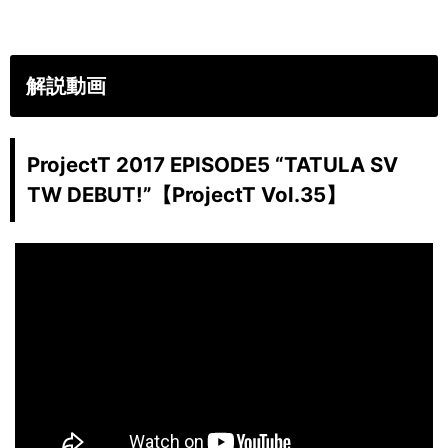
解説動画
ProjectT 2017 EPISODE5 “TATULA SV
TW DEBUT!”【ProjectT Vol.35】