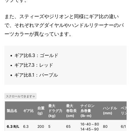
ップです。
また、スティーズやジリオンと同様にギア比の違い
で、それぞれマグダイヤルやハンドルリテーナーのパ
ーツカラーが異なっています。
ギア比6.3：ゴールド
ギア比7.3：レッド
ギア比8.1：パープル
最大
最大
ナイロン
自重
ハンドル
ベア
製品名
ギア比
ドラグ力
巻取長
糸巻量
(g)
(mm)
リン
(kg)
(cm)
(lb-m)
16-40～80
6.3 R/L
6.3
200
5
65
80
6/1
14-45～90