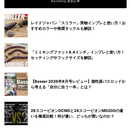
Bassblog 最新記事
レイドジャパン「スリラー」実物インプレと使い方！お
すすめカラーや推奨タックルも解説！
「ミミキングファット8.4インチ」インプレと使い方！
セッティングやフックサイズを解説。
【Basser 2026年8月号レビュー】個性派バスロッドか
ら考える「自分に合う一本」とは？
26スコーピオンDCMDと24スコーピオンMD200の違
いを徹底比較！何が違い、どっちが買いなのか？