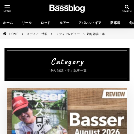
MENU
SEARCH
ホーム
リール
ロッド
ルアー
アパレル・ギア
防寒着
冬
HOME
メディア・情報
メディアレビュー
釣り雑誌・本
「釣り雑誌・本」記事一覧