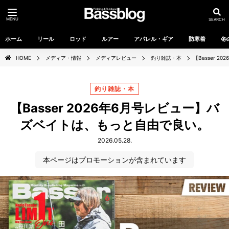
MENU
SEARCH
ホーム
リール
ロッド
ルアー
アパレル・ギア
防寒着
冬
HOME
メディア・情報
メディアレビュー
釣り雑誌・本
【Basser 
釣り雑誌・本
【Basser 2026年6月号レビュー】バ
ズベイトは、もっと自由で良い。
2026.05.28.