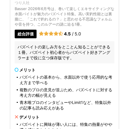
つり人社
Basser 2026年6月号は、巻いて楽しくエキサイティングな
水面バイトが魅力のバズベイト特集。高い実釣性能とは裏
腹に、「これで釣れるの？」と思わせる不思議なフォルム
や音を持つ、このルアーの謎に迫る1冊。
4.5
/ 5.0
総合評価
バズベイトの楽しみ方をとことん知ることができる
１冊。バズベイト初心者からバズベイト好きアング
ラーまで役に立つ保存版です。
メリット
バズベイトの基本から、水面以外で使う応用的な考
え方まで学べる
複数のプロの意見が並ぶため、バズベイトに対する
考え方の幅が見える
青木唯プロのインタビューやLimit1など、特集以外
の記事も読み応えがある
デメリット
バズベイトに興味が薄い人には、特集の熱量がやや