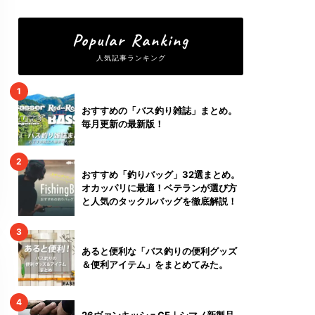
Popular Ranking
人気記事ランキング
1
おすすめの「バス釣り雑誌」まとめ。
毎月更新の最新版！
2
おすすめ「釣りバッグ」32選まとめ。
オカッパリに最適！ベテランが選び方
と人気のタックルバッグを徹底解説！
3
あると便利な「バス釣りの便利グッズ
＆便利アイテム」をまとめてみた。
4
26ヴァンキッシュCE｜シマノ新製品 –