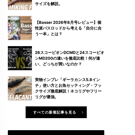
サイズを解説。
【Basser 2026年8月号レビュー】個
性派バスロッドから考える「自分に合
う一本」とは？
26スコーピオンDCMDと24スコーピオ
ンMD200の違いを徹底比較！何が違
い、どっちが買いなのか？
実物インプレ「ギーラカンス5.8イン
チ」使い方とお魚セッティング・フッ
クサイズ徹底解説！ネコリグやフリー
リグが最強。
すべての新着記事を見る