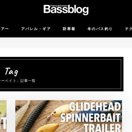
ルアー
アパレル・ギア
防寒着
冬のバス釣り
テ
ナーベイト」記事一覧