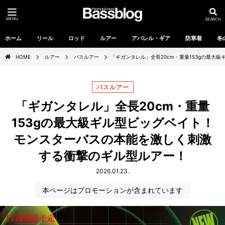
MENU
SEARCH
ホーム
リール
ロッド
ルアー
アパレル・ギア
防寒着
冬
HOME
ルアー
バスルアー
「ギガンタレル」全長20cm・重量153gの最
バスルアー
「ギガンタレル」全長20cm・重量
153gの最大級ギル型ビッグベイト！
モンスターバスの本能を激しく刺激
する衝撃のギル型ルアー！
2026.01.23.