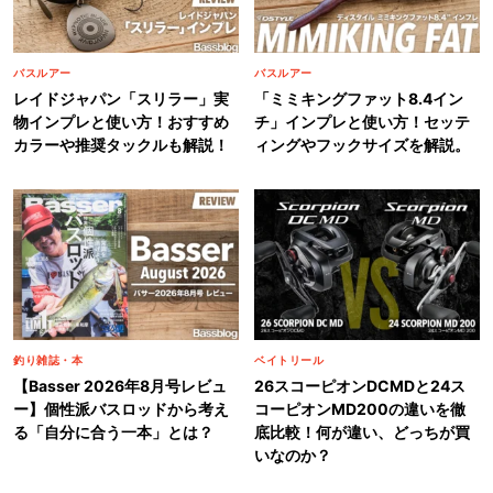
バスルアー
バスルアー
レイドジャパン「スリラー」実
「ミミキングファット8.4イン
物インプレと使い方！おすすめ
チ」インプレと使い方！セッテ
カラーや推奨タックルも解説！
ィングやフックサイズを解説。
釣り雑誌・本
ベイトリール
【Basser 2026年8月号レビュ
26スコーピオンDCMDと24ス
ー】個性派バスロッドから考え
コーピオンMD200の違いを徹
る「自分に合う一本」とは？
底比較！何が違い、どっちが買
いなのか？