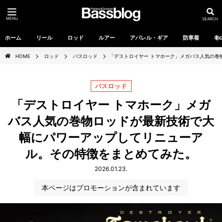
MENU
SEARCH
ホーム
リール
ロッド
ルアー
アパレル・ギア
防寒着
冬
HOME
ロッド
バスロッド
「デストロイヤー トマホーク」メガバス人気の巻
バスロッド
「デストロイヤー トマホーク」メガ
バス人気の巻物ロッドが最新技術で大
幅にパワーアップしてリニューア
ル。その特徴をまとめてみた。
2026.01.23.