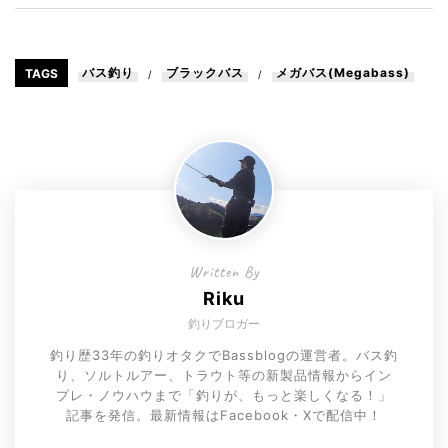
バス釣り
ブラックバス
メガバス(Megabass)
TAGS
/
/
Written By
Riku
釣りブロガー
釣り歴33年の釣りオタクでBassblogの運営者。バス釣
り、ソルトルアー、トラウト等の新製品情報からイン
プレ・ノウハウまで「釣りが、もっと楽しくなる！」
記事を発信。最新情報はFacebook・Xで配信中！