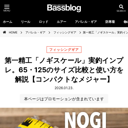
MENU
SEARCH
ホーム
リール
ロッド
ルアー
アパレル・ギア
防寒着
冬
HOME
アパレル・ギア
フィッシングギア
第一精工「ノギスケール」実釣イン
フィッシングギア
第一精工「ノギスケール」実釣インプ
レ。65・125のサイズ比較と使い方を
解説【コンパクトなメジャー】
2026.01.23.